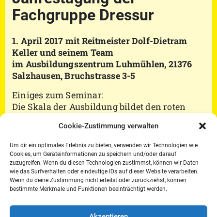
Fachgruppe Dressur
1. April 2017 mit Reitmeister Dolf-Dietram
Keller und seinem Team
im Ausbildungszentrum Luhmühlen, 21376
Salzhausen, Bruchstrasse 3-5
Einiges zum Seminar:
Die Skala der Ausbildung bildet den roten
Faden in der Ausbildung jeden Reitpferdes.
Cookie-Zustimmung verwalten
Wie man daraus einen logischen Aufbau von
Trainingseinheiten entwickelt und Lektionen
Um dir ein optimales Erlebnis zu bieten, verwenden wir Technologien wie
bis hin zu denen des Grand Prix erarbeitet,
Cookies, um Geräteinformationen zu speichern und/oder darauf
demonstriert Reitmeister Dolf-Dietmar Keller.
zuzugreifen. Wenn du diesen Technologien zustimmst, können wir Daten
wie das Surfverhalten oder eindeutige IDs auf dieser Website verarbeiten.
Im Sport hocherfolgreiche Pferde und Reiter
Wenn du deine Zustimmung nicht erteilst oder zurückziehst, können
des Stalles Keller zeigen, wie in der täglichen
bestimmte Merkmale und Funktionen beeinträchtigt werden.
Arbeit Lektion für Lektion entwickelt,
gefestigt und verfeinert wird.
Akzeptieren