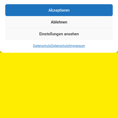
Akzeptieren
Ablehnen
Einstellungen ansehen
Datenschutz
Datenschutz
Impressum
26. Februar 2026
Stundenplan? Pferd! Alles über
Berufsschulen im Beruf Pferdewirt