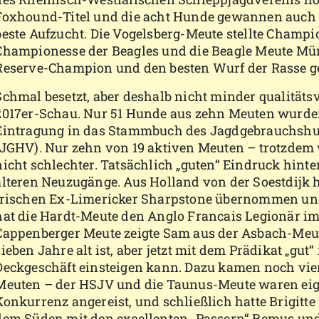
Foxhound-Titel und die acht Hunde gewannen auch d
beste Aufzucht. Die Vogelsberg-Meute stellte Champ
Championesse der Beagles und die Beagle Meute Mü
Reserve-Champion und den besten Wurf der Rasse ge
Schmal besetzt, aber deshalb nicht minder qualitätsv
2017er-Schau. Nur 51 Hunde aus zehn Meuten wurden
Eintragung in das Stammbuch des Jagdgebrauchsh
(JGHV). Nur zehn von 19 aktiven Meuten – trotzdem
nicht schlechter. Tatsächlich „guten“ Eindruck hinte
älteren Neuzugänge. Aus Holland von der Soestdijk 
irischen Ex-Limericker Sharpstone übernommen un
hat die Hardt-Meute den Anglo Francais Legionär imp
Cappenberger Meute zeigte Sam aus der Asbach-Meute
sieben Jahre alt ist, aber jetzt mit dem Prädikat „gut“ 
Deckgeschäft einsteigen kann. Dazu kamen noch vie
Meuten – der HSJV und die Taunus-Meute waren eige
Konkurrenz angereist, und schließlich hatte Brigitt
dem Süden mit den excellenten „Passern“ Remus und