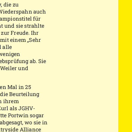
, die zu
t Wiederspahn auch
ampionstitel für
 und sie strahlte
zur Freude. Ihr
mit einem „Sehr
 alle
 wenigen
ebsprüfung ab. Sie
 Weiler und
en Mal in 25
die Beurteilung
n ihrem
url als JGHV-
atte Portwin sogar
 abgesagt, wo sie in
ntryside Alliance