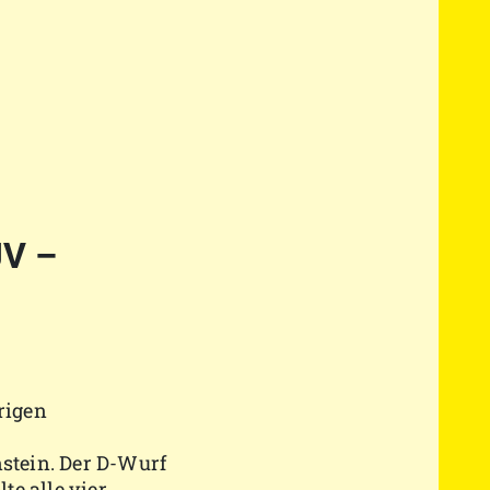
JV –
rigen
stein. Der D-Wurf
e alle vier