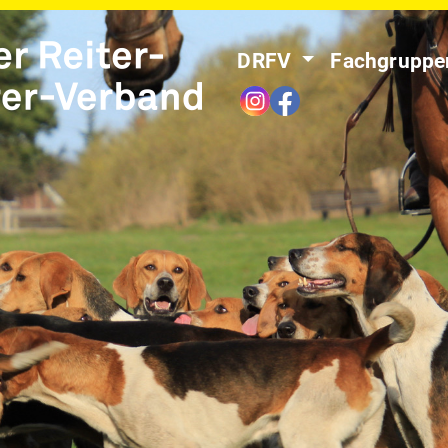
DRFV
Fachgrupp