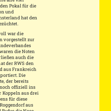
en Pokal für die
ion und
nsterland hat den
züchtet.
oll war die
 vorgestellt zur
undeverbandes
 waren die Noten
rließen auch die
hat der RWS den
d aus Frankreich
ortiert. Die
, der bereits
noch offiziell ins
r Koppeln aus drei
ns für diese
e Roggendorf aus
 Rufus die Nase