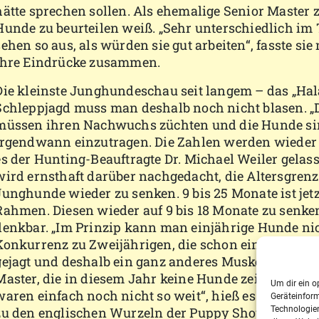
hätte sprechen sollen. Als ehemalige Senior Master ze
Hunde zu beurteilen weiß. „Sehr unterschiedlich im T
sehen so aus, als würden sie gut arbeiten“, fasste si
ihre Eindrücke zusammen.
Die kleinste Junghundeschau seit langem – das „Hala
Schleppjagd muss man deshalb noch nicht blasen. „
müssen ihren Nachwuchs züchten und die Hunde s
irgendwann einzutragen. Die Zahlen werden wieder 
es der Hunting-Beauftragte Dr. Michael Weiler gelass
wird ernsthaft darüber nachgedacht, die Altersgrenz
Junghunde wieder zu senken. 9 bis 25 Monate ist jetz
Rahmen. Diesen wieder auf 9 bis 18 Monate zu senke
denkbar. „Im Prinzip kann man einjährige Hunde nic
Konkurrenz zu Zweijährigen, die schon eine ganze S
gejagt und deshalb ein ganz anderes Muskelbild hab
Master, die in diesem Jahr keine Hunde zeigten, offe
Um dir ein o
waren einfach noch nicht so weit“, hieß es überein
Geräteinfor
zu den englischen Wurzeln der Puppy Show wird d
Technologien