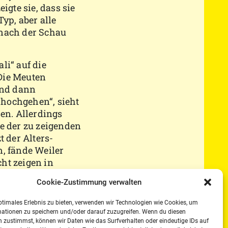
igte sie, dass sie
yp, aber alle
e nach der Schau
li“ auf die
Die Meuten
ind dann
hochgehen“, sieht
en. Allerdings
e der zu zeigenden
t der Alters-
n, fände Weiler
ht zeigen in
aison
Cookie-Zustimmung verwalten
en.“ Das sahen die
nbar genauso. „Die
ptimales Erlebnis zu bieten, verwenden wir Technologien wie Cookies, um
stimmend. Zurück
mationen zu speichern und/oder darauf zuzugreifen. Wenn du diesen
emnach der Weg
 zustimmst, können wir Daten wie das Surfverhalten oder eindeutige IDs auf