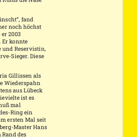
nscht“, fand
mer noch höchst
e er 2003
 Er konnte
 und Reservistin,
rve-Sieger. Diese
a Gillissen als
lie Wiederspahn
tens aus Lübeck
vielte ist es
 muß mal
gles-Ring ein
m ersten Mal seit
lsberg-Master Hans
m Rand des