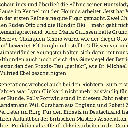
Schaurings und überließ die Bühne seiner Huntslady
Hause im Kennel mit den Hounds arbeitet. Jetzt ha
in der ersten Reihe eine gute Figur gemacht. Zwei Ch
den Rüden Otto und die Hündin Oki – mehr geht nicht
dementsprechend. Auch Maria Gillissen hatte Grund 
Reserve-Champion Gismo wurde wie der Sieger Otto 
gut“ bewertet. Elf Junghunde stellte Gillissen vor und
Münsterländer Youngster holten sich dann mit nur
Althunden auch noch gleich das Gütesiegel der Betri
bestanden den Praxis-Test „perfekt“, wie Dr. Michael
Wilfried Ebel bescheinigten.
Generationswechsel auch bei den Richtern. Zum erst
Jahren war Lynn Clinkard nicht mehr zuständig für 
der Hunde. Polly Portwin stand in diesem Jahr nebe
Landsmann Will Cursham aus England und Robert Z
Vertreter im Ring. Für den Einsatz in Deutschland h
ihren Auftritt bei der britischen Masters Association
ihrer Funktion als Öffentlichkeitsarbeiterin der Cou