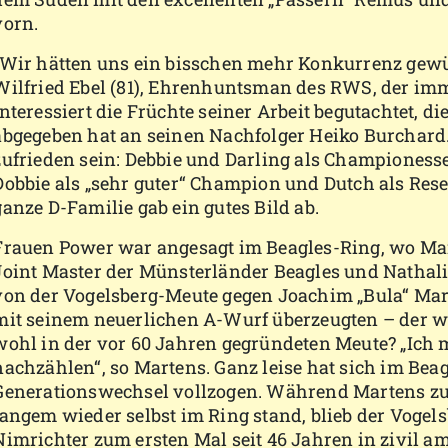
vorn.
„Wir hätten uns ein bisschen mehr Konkurrenz gewü
Wilfried Ebel (81), Ehrenhuntsman des RWS, der im
interessiert die Früchte seiner Arbeit begutachtet, di
abgegeben hat an seinen Nachfolger Heiko Burchard.
zufrieden sein: Debbie und Darling als Championesse
Dobbie als „sehr guter“ Champion und Dutch als Rese
ganze D-Familie gab ein gutes Bild ab.
Frauen Power war angesagt im Beagles-Ring, wo Mari
Joint Master der Münsterländer Beagles und Natha
von der Vogelsberg-Meute gegen Joachim „Bula“ Mar
mit seinem neuerlichen A-Wurf überzeugten – der wie
wohl in der vor 60 Jahren gegründeten Meute? „Ich
nachzählen“, so Martens. Ganz leise hat sich im Bea
Generationswechsel vollzogen. Während Martens zu
langem wieder selbst im Ring stand, blieb der Voge
Nimrichter zum ersten Mal seit 46 Jahren in zivil a