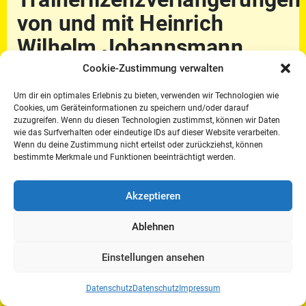
von und mit Heinrich
Wilhelm Johannsmann
Cookie-Zustimmung verwalten
Jan.-April 2018
Um dir ein optimales Erlebnis zu bieten, verwenden wir Technologien wie
Zu diesen Veranstaltungen sind die
Cookies, um Geräteinformationen zu speichern und/oder darauf
zuzugreifen. Wenn du diesen Technologien zustimmst, können wir Daten
Mitglieder des DRFV herzlich eingeladen!
wie das Surfverhalten oder eindeutige IDs auf dieser Website verarbeiten.
Interessierte melden sich bitte direkt bei den
Wenn du deine Zustimmung nicht erteilst oder zurückziehst, können
Veranstaltern vor Ort.
bestimmte Merkmale und Funktionen beeinträchtigt werden.
> Liste der Veranstaltungen [PDF]
Akzeptieren
Ablehnen
DRFV e.V. · Münsterweg 57 · 48231 Warendorf ·
Mobil: 0160-5815866 · Fax: 02581-6382 10 · E-Mail:
Einstellungen ansehen
info@drfv.de
Impressum/Kontakt
Datenschutz
Datenschutz
Datenschutz
Impressum