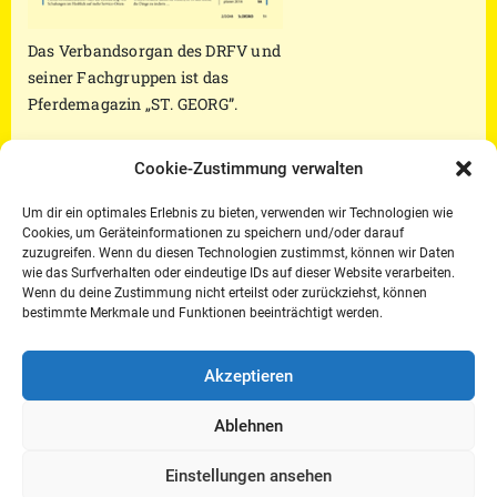
Das Verbandsorgan des DRFV und
seiner Fachgruppen ist das
Pferdemagazin „ST. GEORG”.
Cookie-Zustimmung verwalten
Die DRFV-Seiten – mit jeweils großem
Um dir ein optimales Erlebnis zu bieten, verwenden wir Technologien wie
Berichtsteil zur Bundesvereinigung der
Cookies, um Geräteinformationen zu speichern und/oder darauf
Berufsreiter – aus dem neuesten Heft des ST.
zuzugreifen. Wenn du diesen Technologien zustimmst, können wir Daten
GEORG finden Sie in beiliegendem PDF.
wie das Surfverhalten oder eindeutige IDs auf dieser Website verarbeiten.
Wenn du deine Zustimmung nicht erteilst oder zurückziehst, können
Teil 4 Regularien
bestimmte Merkmale und Funktionen beeinträchtigt werden.
2 rf Meinung Kopie
Akzeptieren
Teil 3 rf Dressurtagung
Ablehnen
2 rf Championat Vielseitigkeit Marbach
@14.MAI
Einstellungen ansehen