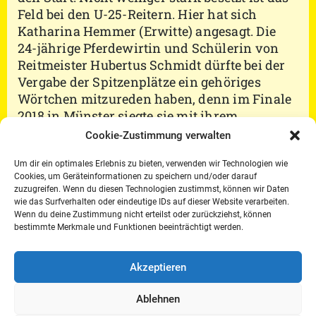
Feld bei den U-25-Reitern. Hier hat sich
Katharina Hemmer (Erwitte) angesagt. Die
24-jährige Pferdewirtin und Schülerin von
Reitmeister Hubertus Schmidt dürfte bei der
Vergabe der Spitzenplätze ein gehöriges
Wörtchen mitzureden haben, denn im Finale
2018 in Münster siegte sie mit ihrem
Oldenburger Don Larino-Sohn Don Angelo.
Cookie-Zustimmung verwalten
Auch Maike Mende (Nordwalde) dürfte
Ambitionen auf einen Podest-Platz haben.
Um dir ein optimales Erlebnis zu bieten, verwenden wir Technologien wie
Cookies, um Geräteinformationen zu speichern und/oder darauf
Schließlich war die 20-Jährige im
zuzugreifen. Wenn du diesen Technologien zustimmst, können wir Daten
vergangenen Jahr Dritte im Finale.
wie das Surfverhalten oder eindeutige IDs auf dieser Website verarbeiten.
In der Halle Münsterland bestreiten die
Wenn du deine Zustimmung nicht erteilst oder zurückziehst, können
bestimmte Merkmale und Funktionen beeinträchtigt werden.
Teilnehmer bereits am Donnerstag, den 10.
Januar, ihre erste Runde auf dem Niveau der
Klasse Intermediaire II, bei der sich
Akzeptieren
herausstellen wird, wer zu den glücklichen
Ablehnen
Reitern gehört, die am Samstag im Finale