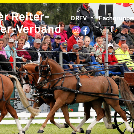
DRFV
Fachgrupp