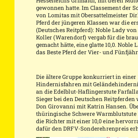
Hesselteichs Grimaldi, mit deren Mutt
gewonnen hatte. Im Classement der S
von Lomitas mit Obersattelmeister Di
Pferd der jüngeren Klassen war die ers
(Deutsches Reitpferd): Noble Lady von 
Koller (Warendorf) vergab für die bra
gemacht hätte, eine glatte 10,0. Nobl
das Beste Pferd der Vier- und Fünfjähr
Die ältere Gruppe konkurriert in eine
Hindernisfahren mit Geländehindernis
an die Edelblut-Haflingerstute Farfal
Sieger bei den Deutschen Reitpferde
Don Girovanni mit Katrin Hansen. Über
thüringische Schwere Warmblutstute N
die Richter mit einer 10,0 eine hervo
dafür den DRFV-Sonderehrenpreis erhi