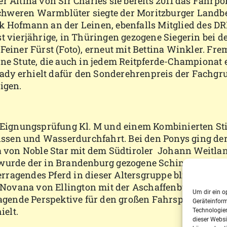
er Altina von Sir Charles sie bereits 2011 das Fahr
chweren Warmblüter siegte der Moritzburger Landbe
rk Hofmann an der Leinen, ebenfalls Mitglied des D
t vierjährige, in Thüringen gezogene Siegerin bei d
Feiner Fürst (Foto), erneut mit Bettina Winkler. Fr
une Stute, die auch in jedem Reitpferde-Championat 
e Lady erhielt dafür den Sonderehrenpreis der Fachg
igen.
r Eignungsprüfung Kl. M und einem Kombinierten Sti
sen und Wasserdurchfahrt. Bei den Ponys ging der 
la von Noble Star mit dem Südtiroler Johann Weitla
n wurde der in Brandenburg gezogene Schimmelwall
ragendes Pferd in dieser Altersgruppe blieb die sä
ovana von Ellington mit der Aschaffenburgerin Je
Um dir ein o
rragende Perspektive für den großen Fahrsport progno
Geräteinfor
elt.
Technologien
dieser Websi