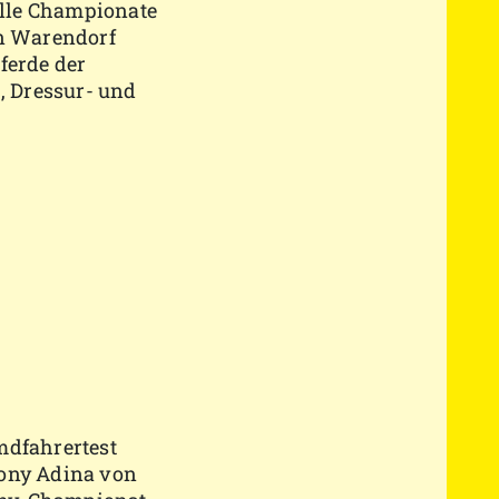
alle Championate
in Warendorf
ferde der
, Dressur- und
mdfahrertest
pony Adina von