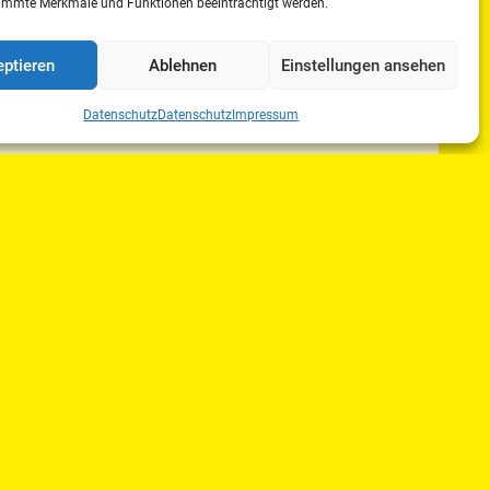
immte Merkmale und Funktionen beeinträchtigt werden.
ptieren
Ablehnen
Einstellungen ansehen
Datenschutz
Datenschutz
Impressum
r die Kulisse in
nde Moderation der