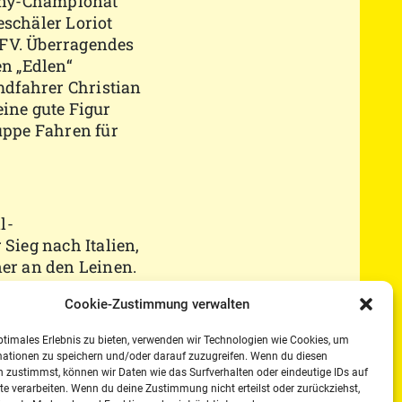
pony-Championat
schäler Loriot
RFV. Überragendes
en „Edlen“
emdfahrer Christian
eine gute Figur
ruppe Fahren für
l-
Sieg nach Italien,
ner an den Leinen.
ach Don Jovy von
Cookie-Zustimmung verwalten
chsisch-
ssica Wächter, der
ptimales Erlebnis zu bieten, verwenden wir Technologien wie Cookies, um
stizierten und die
mationen zu speichern und/oder darauf zuzugreifen. Wenn du diesen
 zustimmst, können wir Daten wie das Surfverhalten oder eindeutige IDs auf
te verarbeiten. Wenn du deine Zustimmung nicht erteilst oder zurückziehst,