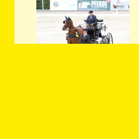
Im zahlenmäßigen Vergleich der Zusc
Moritzburg etwas doppelt so groß. Be
Geländeprüfung durch den Fachgruppe
Text und Foto: Dr. Jürgen Schwarzl
weitere Fotos: Rolf Schettler