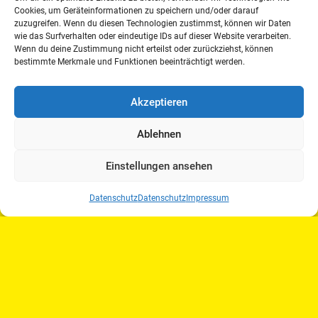
Eröffnung durch den Präsidenten
Cookies, um Geräteinformationen zu speichern und/oder darauf
Geschäftsbericht 2019 des Vorstandes
zuzugreifen. Wenn du diesen Technologien zustimmst, können wir Daten
durch den Präsidenten
wie das Surfverhalten oder eindeutige IDs auf dieser Website verarbeiten.
Wenn du deine Zustimmung nicht erteilst oder zurückziehst, können
Finanzbericht / Jahresabschluss 2019
bestimmte Merkmale und Funktionen beeinträchtigt werden.
a) Bericht
b) Entlastung des Vorstandes
Akzeptieren
Beschluss Satzungsänderungen
Neuwahlen des Vorstandes
Ablehnen
– Präsident
– stellvertretender Präsident
Einstellungen ansehen
– Geschäftsführer
– Beauftragter für das Reglementwesen
Datenschutz
Datenschutz
Impressum
– Beauftragter für das Richterwesen
– Beauftragter für Öffentlichkeitsarbeit
und Presse
– Beauftragter für Aus- und Fortbildung
– Beauftragter für den Fahrsport
Neuerungen im Reglement
Ausblick Veranstaltungen 2020