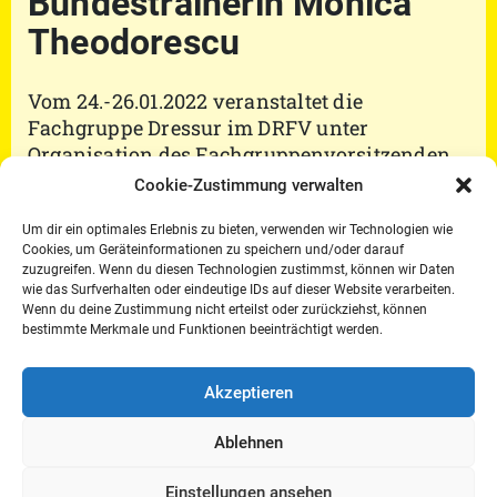
Bundestrainerin Monica
Theodorescu
Vom 24.-26.01.2022 veranstaltet die
Fachgruppe Dressur im DRFV unter
Organisation des Fachgruppenvorsitzenden
Wolfgang Egbers, einen Dressurlehrgang mit
Cookie-Zustimmung verwalten
Bundestrainerin Monica Theodorescu am
DOKR in Warendorf.
Um dir ein optimales Erlebnis zu bieten, verwenden wir Technologien wie
Cookies, um Geräteinformationen zu speichern und/oder darauf
zuzugreifen. Wenn du diesen Technologien zustimmst, können wir Daten
wie das Surfverhalten oder eindeutige IDs auf dieser Website verarbeiten.
Wenn du deine Zustimmung nicht erteilst oder zurückziehst, können
Einladung:
Einladung Lehrgang Monica
bestimmte Merkmale und Funktionen beeinträchtigt werden.
Theodorescu
Akzeptieren
Ablehnen
DRFV e.V. · Münsterweg 57 · 48231 Warendorf ·
Einstellungen ansehen
Mobil: 0160-5815866 · Fax: 02581-6382 10 · E-Mail: