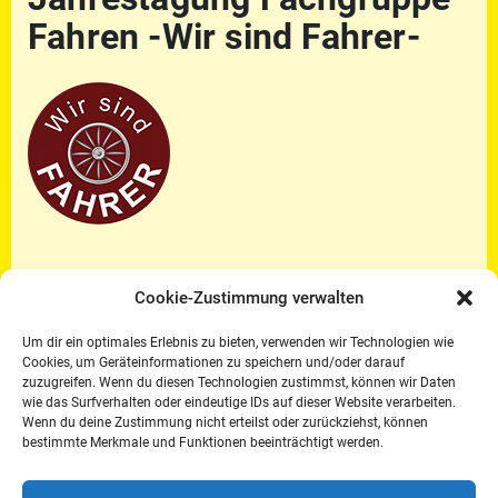
Fahren -Wir sind Fahrer-
Die Fachgruppe Fahren -Wir sind Fahrer- im
Cookie-Zustimmung verwalten
DRFV lädt vom 18.-20. März zu der
Um dir ein optimales Erlebnis zu bieten, verwenden wir Technologien wie
diesjährigen Jahrestagung nach Selm/Olfen
Cookies, um Geräteinformationen zu speichern und/oder darauf
ein.
zuzugreifen. Wenn du diesen Technologien zustimmst, können wir Daten
wie das Surfverhalten oder eindeutige IDs auf dieser Website verarbeiten.
Einladungen:
Wenn du deine Zustimmung nicht erteilst oder zurückziehst, können
bestimmte Merkmale und Funktionen beeinträchtigt werden.