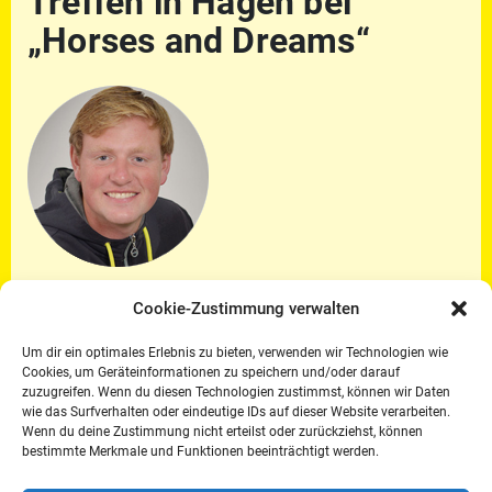
Treffen in Hagen bei
„Horses and Dreams“
Der Vorsitzende der Fachgruppe
Cookie-Zustimmung verwalten
Springen/CDS im Deutschen Reiter- und
Fahrer- Verband e.V., Jan Wernke, lädt
Um dir ein optimales Erlebnis zu bieten, verwenden wir Technologien wie
herzlich zu einem Treffen im Rahmen von
Cookies, um Geräteinformationen zu speichern und/oder darauf
zuzugreifen. Wenn du diesen Technologien zustimmst, können wir Daten
„Horses and Dreams“ am 22.04.2022 im
wie das Surfverhalten oder eindeutige IDs auf dieser Website verarbeiten.
„Gelben Salon“ auf dem Hof Kasselmann in
Wenn du deine Zustimmung nicht erteilst oder zurückziehst, können
Hagen ein.
bestimmte Merkmale und Funktionen beeinträchtigt werden.