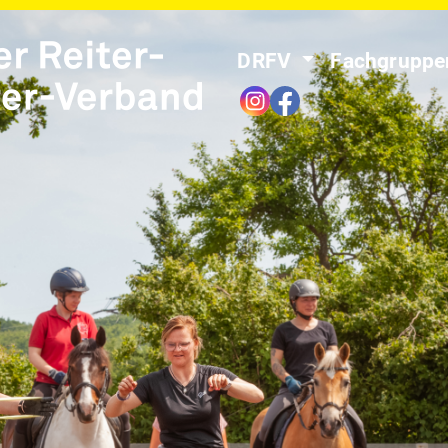
DRFV
Fachgrupp