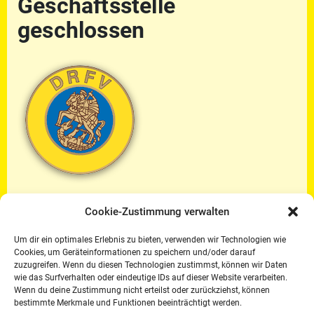
Geschäftsstelle
geschlossen
Cookie-Zustimmung verwalten
In der Zeit vom 07.-17. Dezember 2023, sowie
Um dir ein optimales Erlebnis zu bieten, verwenden wir Technologien wie
vom 27.-29. Dezember 2023 ist die
Cookies, um Geräteinformationen zu speichern und/oder darauf
Geschäftsstelle des
zuzugreifen. Wenn du diesen Technologien zustimmst, können wir Daten
wie das Surfverhalten oder eindeutige IDs auf dieser Website verarbeiten.
Deutschen Reiter- und Fahrer- Verbandes e.V.
Wenn du deine Zustimmung nicht erteilst oder zurückziehst, können
bestimmte Merkmale und Funktionen beeinträchtigt werden.
geschlossen.