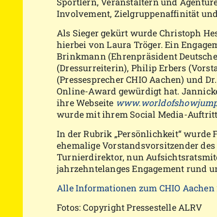
Sportlern, Veranstaltern und Agenture
Involvement, Zielgruppenaffinität und
Als Sieger gekürt wurde Christoph Hes
hierbei von Laura Tröger. Ein Engagem
Brinkmann (Ehrenpräsident Deutscher
(Dressurreiterin), Philip Erbers (Vor
(Pressesprecher CHIO Aachen) und Dr.
Online-Award gewürdigt hat. Jannic
ihre Webseite
www.worldofshowjump
wurde mit ihrem Social Media-Auftritt
In der Rubrik „Persönlichkeit“ wurde
ehemalige Vorstandsvorsitzender de
Turnierdirektor, nun Aufsichtsratsmit
jahrzehntelanges Engagement rund um 
Alle Informationen zum CHIO Aachen 20
Fotos: Copyright Pressestelle ALRV