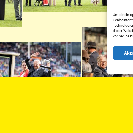
Um dir ein o
Geräteinfor
Technologien
dieser Websi
können best
Akze