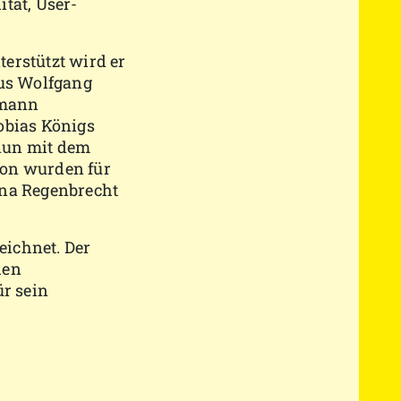
tät, User-
erstützt wird er
aus Wolfgang
lmann
obias Königs
 nun mit dem
on wurden für
nna Regenbrecht
eichnet. Der
hen
ür sein