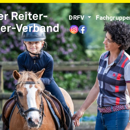
DRFV
Fachgrupp