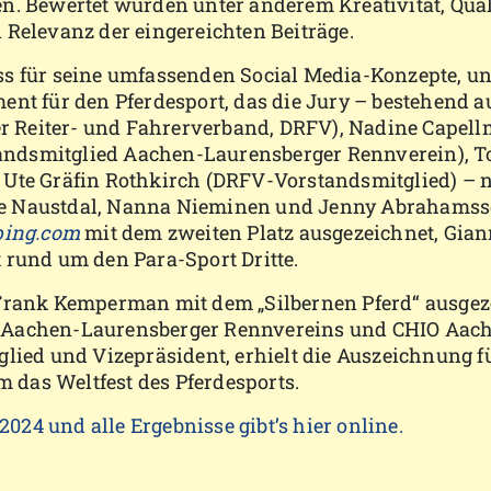
n. Bewertet wurden unter anderem Kreativität, Quali
 Relevanz der eingereichten Beiträge.
s für seine umfassenden Social Media-Konzepte, unt
ent für den Pferdesport, das die Jury – bestehend 
 Reiter- und Fahrerverband, DRFV), Nadine Capel
standsmitglied Aachen-Laurensberger Rennverein), T
 Ute Gräfin Rothkirch (DRFV-Vorstandsmitglied) –
ke Naustdal, Nanna Nieminen und Jenny Abrahamss
ing.com
mit dem zweiten Platz ausgezeichnet, Gia
 rund um den Para-Sport Dritte.
 Frank Kemperman mit dem „Silbernen Pferd“ ausgez
s Aachen-Laurensberger Rennvereins und CHIO Aac
glied und Vizepräsident, erhielt die Auszeichnung f
das Weltfest des Pferdesports.
24 und alle Ergebnisse gibt’s hier online.