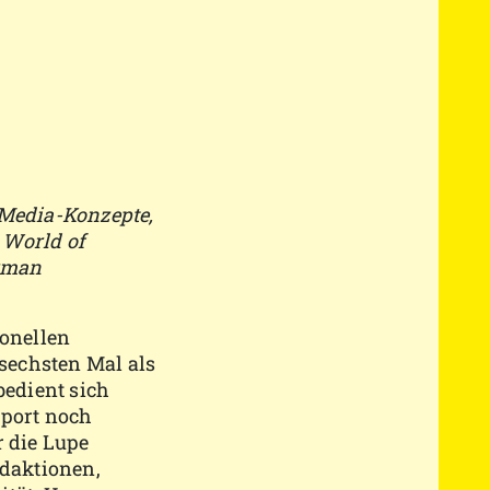
 Media-Konzepte,
 World of
erman
ionellen
sechsten Mal als
edient sich
Sport noch
r die Lupe
daktionen,