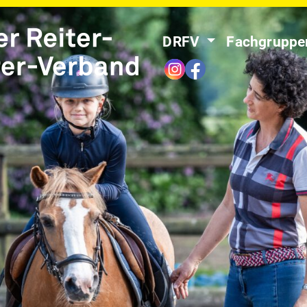
DRFV
Fachgrupp