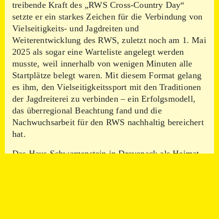
treibende Kraft des „RWS Cross-Country Day“
setzte er ein starkes Zeichen für die Verbindung von
Vielseitigkeits- und Jagdreiten und
Weiterentwicklung des RWS, zuletzt noch am 1. Mai
2025 als sogar eine Warteliste angelegt werden
musste, weil innerhalb von wenigen Minuten alle
Startplätze belegt waren. Mit diesem Format gelang
es ihm, den Vielseitigkeitssport mit den Traditionen
der Jagdreiterei zu verbinden – ein Erfolgsmodell,
das überregional Beachtung fand und die
Nachwuchsarbeit für den RWS nachhaltig bereichert
hat.
Das Haus Schwarzenstein in Drevenack als Heimat
des RWS stand für ihn für das Jagdreiten,
Gemeinschaft und Geselligkeit. „Seine positive
Lebenseinstellung, sein Humor und seine
unerschütterliche Fröhlichkeit werden uns immer in
Erinnerung bleiben“, versicherte Hocker.