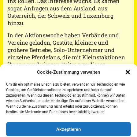
ins Rollen. Das Interesse wuchs. Es kamen
sogar Anfragen aus dem Ausland, aus
Österreich, der Schweiz und Luxemburg
hinzu.
In der Aktionswoche haben Verbände und
Vereine geladen, Gestüte, kleinere und
größere Betriebe, Solo-Unternehmer und
einzelne Pferdefans, die mit Kleinstaktionen
ihren wunderbaren Beitrag zu dieser
besonderen Woche beigetragen haben.
Cookie-Zustimmung verwalten
In einem Seniorenheim hat es eine
Um dir ein optimales Erlebnis zu bieten, verwenden wir Technologien wie
Cookies, um Geräteinformationen zu speichern und/oder darauf
Bewohnerin auf den Punkt gebracht. Auf die
zuzugreifen. Wenn du diesen Technologien zustimmst, können wir Daten
Frage, warum sie sich so über die Ponys freut,
wie das Surfverhalten oder eindeutige IDs auf dieser Website verarbeiten.
die das Seniorenheim in der Aktionswoche
Wenn du deine Zustimmung nicht erteilst oder zurückziehst, können
bestimmte Merkmale und Funktionen beeinträchtigt werden.
Vielfalt Pferd besuchten, antwortete sie: „Weil
sie mir guttun!“
Akzeptieren