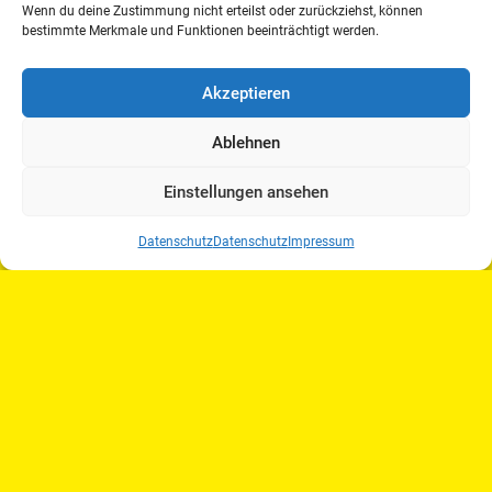
selbstkritisch fragen, ob sie ihrem Pferd
Wenn du deine Zustimmung nicht erteilst oder zurückziehst, können
gerecht geworden sind“. Nicht zuletzt deshalb
bestimmte Merkmale und Funktionen beeinträchtigt werden.
sei „die Schleppjagd ein Segen für die
deutsche Reitkultur“.
Akzeptieren
Ablehnen
Rolf Schettler
Einstellungen ansehen
Datenschutz
Datenschutz
Impressum