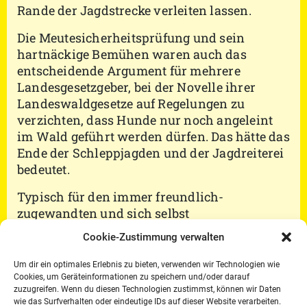
Rande der Jagdstrecke verleiten lassen.
Die Meutesicherheitsprüfung und sein
hartnäckige Bemühen waren auch das
entscheidende Argument für mehrere
Landesgesetzgeber, bei der Novelle ihrer
Landeswaldgesetze auf Regelungen zu
verzichten, dass Hunde nur noch angeleint
im Wald geführt werden dürfen. Das hätte das
Ende der Schleppjagden und der Jagdreiterei
bedeutet.
Typisch für den immer freundlich-
zugewandten und sich selbst
zurücknehmenden Geehrten: In seiner
Cookie-Zustimmung verwalten
Erwiderung auf die Laudatio widmete der
frisch dekorierte Reiterkreuz-Träger die
Um dir ein optimales Erlebnis zu bieten, verwenden wir Technologien wie
Auszeichnung sogleich „jedem Jagdreiter und
Cookies, um Geräteinformationen zu speichern und/oder darauf
zuzugreifen. Wenn du diesen Technologien zustimmst, können wir Daten
jeder Jagdreiterin, die sich nach der Jagd
wie das Surfverhalten oder eindeutige IDs auf dieser Website verarbeiten.