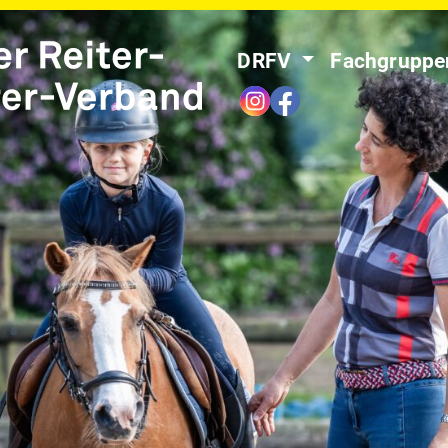
DRFV
Fachgrupp