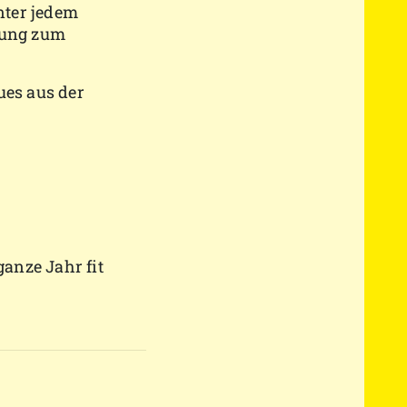
nter jedem
Übung zum
ues aus der
anze Jahr fit