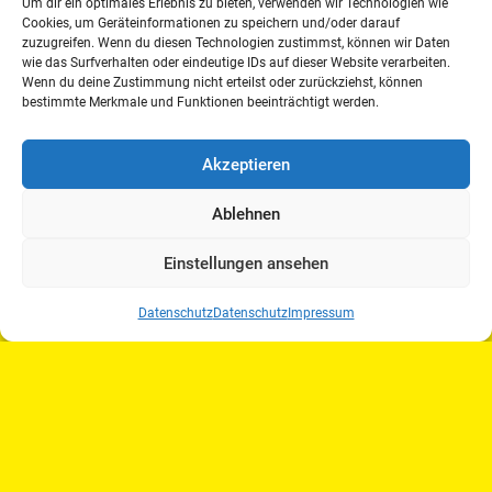
Um dir ein optimales Erlebnis zu bieten, verwenden wir Technologien wie
Seminar ist als Richterfortbildung (Dressur)
Cookies, um Geräteinformationen zu speichern und/oder darauf
zuzugreifen. Wenn du diesen Technologien zustimmst, können wir Daten
anerkannt. Damit bietet der DRFV eine
wie das Surfverhalten oder eindeutige IDs auf dieser Website verarbeiten.
effiziente Möglichkeit, hochkarätiges
Wenn du deine Zustimmung nicht erteilst oder zurückziehst, können
Fachwissen bequem von zu Hause aus zu
bestimmte Merkmale und Funktionen beeinträchtigt werden.
erwerben und gleichzeitig die notwendigen
Fortbildungseinheiten zu sammeln.
Akzeptieren
Veranstaltungsdetails im Überblick:
Ablehnen
Datum: Mittwoch, 28. Januar 2026
Einstellungen ansehen
Uhrzeit: 19:30 Uhr
Online-Seminar (Zugangsdaten nach
Datenschutz
Datenschutz
Impressum
Anmeldung)
Referentin: Katrina Wüst
Für DRFV-Mitglieder ist das Seminar
kostenlos, Anmeldung per E-Mail an:
info@drfv.de
Alle anderen Interessierten: Anmeldung per