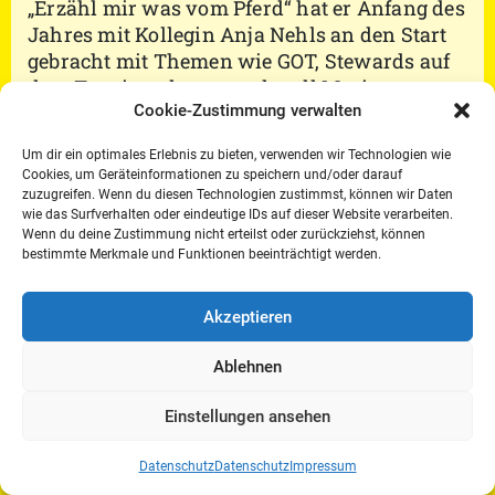
„Erzähl mir was vom Pferd“ hat er Anfang des
Jahres mit Kollegin Anja Nehls an den Start
gebracht mit Themen wie GOT, Stewards auf
dem Turnier oder ganz aktuell Moritz
Cookie-Zustimmung verwalten
Treffinger und Raphael Netz zum
Unternehmen Weltcup-Finale.
Um dir ein optimales Erlebnis zu bieten, verwenden wir Technologien wie
Cookies, um Geräteinformationen zu speichern und/oder darauf
Zu hören auf
Spotify
oder auf der Homepage:
zuzugreifen. Wenn du diesen Technologien zustimmst, können wir Daten
Erzähl mir was vom Pferd – Podcast meets
wie das Surfverhalten oder eindeutige IDs auf dieser Website verarbeiten.
Journalismus
Wenn du deine Zustimmung nicht erteilst oder zurückziehst, können
bestimmte Merkmale und Funktionen beeinträchtigt werden.
Akzeptieren
DRFV e.V. · Münsterweg 57 · 48231 Warendorf ·
Mobil: 0160-5815866 · Fax: 02581-6382 10 · E-Mail:
info@drfv.de
Ablehnen
Impressum/Kontakt
Datenschutz
Einstellungen ansehen
Datenschutz
Datenschutz
Impressum