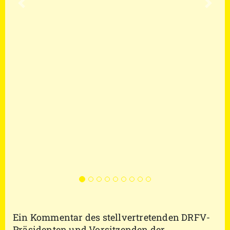
Vorherige
Nächs
Ein Kommentar des stellvertretenden DRFV-
Präsidenten und Vorsitzenden der