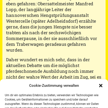
eben gefahren: Obersattelmeister Manfred
Lopp, der langjährige Leiter der
hannoverschen Hengstprüfungsanstalt
Westercelle (später Adelheidsdorf) erzählte
gerne, dass die jungen Hengste nie besser
trabten als nach der sechswöchigen
Sommerpause, in der sie ausschließlich vor
dem Traberwagen geradeaus gefahren
wurden.
Daher wundert es mich sehr, dass in der
aktuellen Debatte um die möglichst
pferdeschonende Ausbildung noch immer
nicht der wahre Wert der Arbeit im Zug, sei es
vor der Schleppe oder vor dem leichten
Cookie-Zustimmung verwalten
Wagen, erkannt und thematisiert wird. Ohne
Belastung im Rücken die gesamte
Um dir ein optimales Erlebnis zu bieten, verwenden wir Technologien wie
Muskulatur, die Sehnen und Bänder zu
Cookies, um Geräteinformationen zu speichern und/oder darauf
zuzugreifen. Wenn du diesen Technologien zustimmst, können wir Daten
kräftigen sowie Herz und Lunge zu trainieren