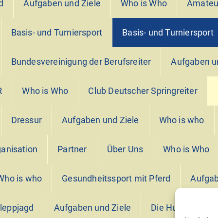
d
Aufgaben und Ziele
Who is Who
Amateur
Basis- und Turniersport
Basis- und Turniersport
Bundesvereinigung der Berufsreiter
Aufgaben u
R
Who is Who
Club Deutscher Springreiter
Dressur
Aufgaben und Ziele
Who is who
anisation
Partner
Über Uns
Who is Who
Who is who
Gesundheitssport mit Pferd
Aufgab
leppjagd
Aufgaben und Ziele
Die Hunde
D