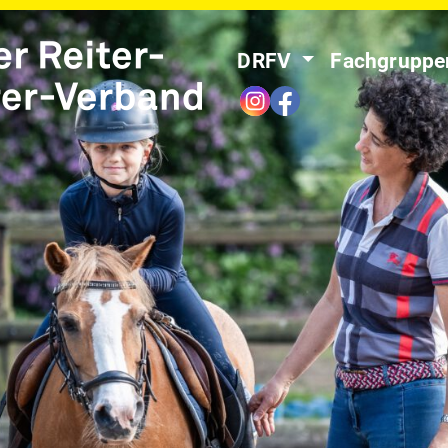
DRFV
Fachgrupp