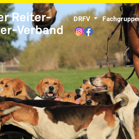
DRFV
Fachgrupp