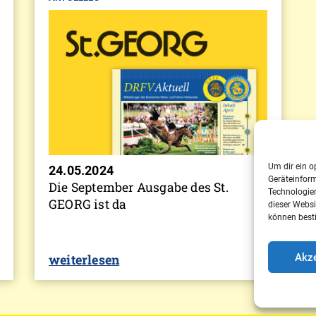
Um dir ein o
24.05.2024
Geräteinfor
Die September Ausgabe des St.
Technologien
GEORG ist da
dieser Websi
können best
Akze
weiterlesen