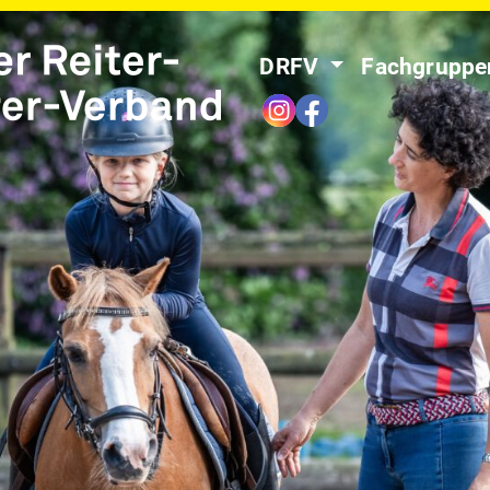
DRFV
Fachgrupp