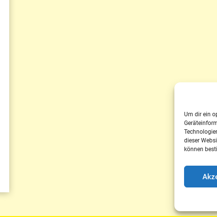
Um dir ein o
Geräteinfor
Technologien
dieser Websi
können best
Akze