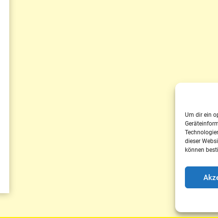
Um dir ein o
Geräteinfor
Technologien
dieser Websi
können best
Akze