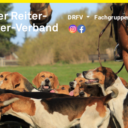
DRFV
Fachgrupp