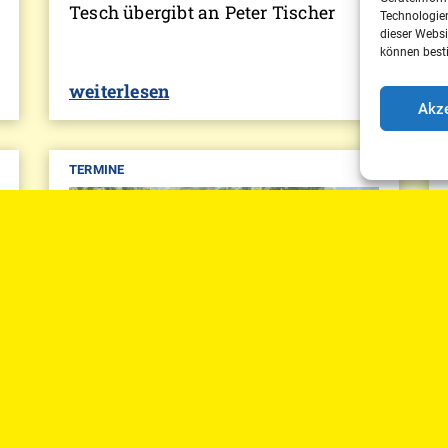
Tesch übergibt an Peter Tischer
Technologien
dieser Websi
können best
weiterlesen
Akze
TERMINE
15.11,2023
DTV Jahresplanung 2024