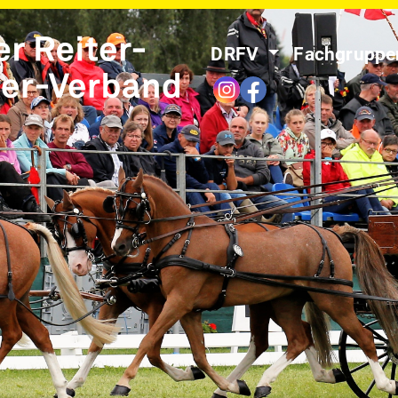
DRFV
Fachgrupp