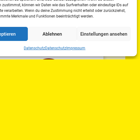
 zustimmst, können wir Daten wie das Surfverhalten oder eindeutige IDs auf
te verarbeiten. Wenn du deine Zustimmung nicht erteilst oder zurückziehst,
immte Merkmale und Funktionen beeinträchtigt werden.
weiterlesen
ptieren
Ablehnen
Einstellungen ansehen
Datenschutz
Datenschutz
Impressum
FACHGRUPPEN
10.-12. November 2023
Jahrestagung vom 10.-12. November
2023 bei Eckhardt Meyer