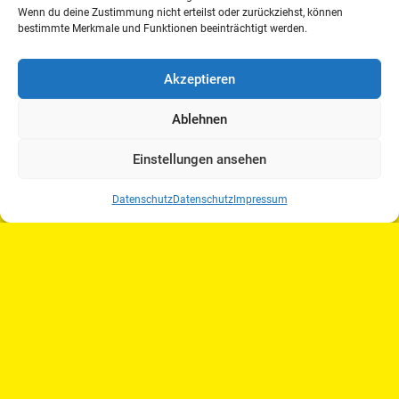
Wenn du deine Zustimmung nicht erteilst oder zurückziehst, können
bestimmte Merkmale und Funktionen beeinträchtigt werden.
Akzeptieren
Ablehnen
23. – 25. Oktober 2017
Springlehrgang Luhmühlen
Einstellungen ansehen
weiterlesen
Datenschutz
Datenschutz
Impressum
FAHREN