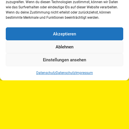
zuzugreifen. Wenn du diesen Technologien zustimmst, können wir Daten
wie das Surfverhalten oder eindeutige IDs auf dieser Website verarbeiten.
Wenn du deine Zustimmung nicht erteilst oder zurückziehst, können
bestimmte Merkmale und Funktionen beeinträchtigt werden.
Akzeptieren
29.-31.03.2019
Jahrestagung der Deutschen
Ablehnen
Schleppjagdvereinigung (DSJV)
weiterlesen
Einstellungen ansehen
Datenschutz
Datenschutz
Impressum
DRFV